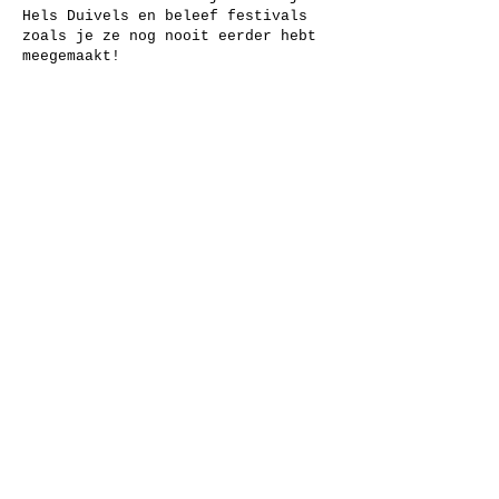
Hels Duivels en beleef festivals
zoals je ze nog nooit eerder hebt
meegemaakt!
Apply Online!
Apply Now
Questions?
Contact
crew@hels.be
or
+32 471 62 89 29
(WhatsApp
Friendly!)