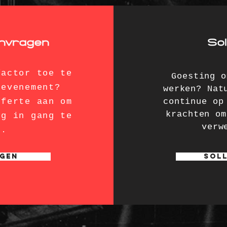
anvragen
Sol
factor toe te
Goesting o
 evenement?
werken? Nat
fferte aan om
continue op
krachten om
ng in gang te
verw
n.
gen
Soll