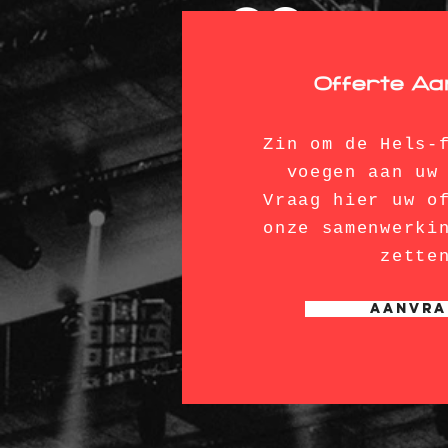
Offerte A
Zin om de Hels-
voegen aan uw
Vraag hier uw o
onze samenwerki
zette
Aanvra