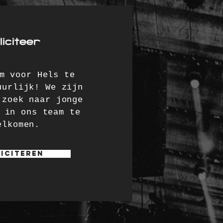
liciteer
m voor Hels te
uurlijk! We zijn
 zoek naar jonge
 in ons team te
elkomen.
iciteren